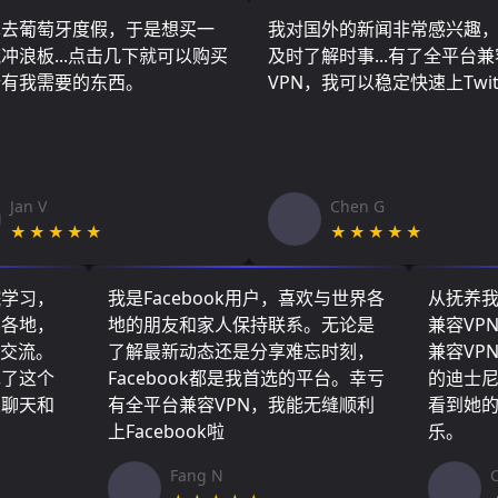
算去葡萄牙度假，于是想买一
我对国外的新闻非常感兴趣
冲浪板...点击几下就可以购买
及时了解时事...有了全平台兼
所有我需要的东西。
VPN，我可以稳定快速上Twit
Jan V
Chen G
★★★★★
★★★★★
院学习，
我是Facebook用户，喜欢与世界各
从抚养
界各地，
地的朋友和家人保持联系。无论是
兼容VP
们交流。
了解最新动态还是分享难忘时刻，
兼容VP
现了这个
Facebook都是我首选的平台。幸亏
的迪士
友聊天和
有全平台兼容VPN，我能无缝顺利
看到她
上Facebook啦
乐。
Fang N